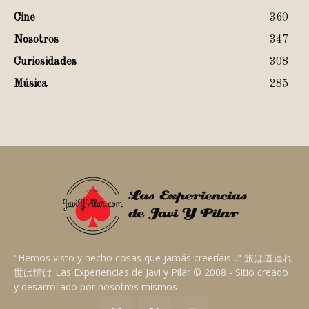
Cine
360
Nosotros
347
Curiosidades
308
Música
285
"Hemos visto y hecho cosas que jamás creeríais..." 旅は道連れ
世は情け Las Experiencias de Javi y Pilar © 2008 - Sitio creado
y desarrollado por nosotros mismos