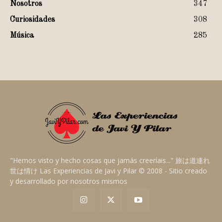
Nosotros
347
Curiosidades
308
Música
285
"Hemos visto y hecho cosas que jamás creeríais..." 旅は道連れ
世は情け Las Experiencias de Javi y Pilar © 2008 - Sitio creado
y desarrollado por nosotros mismos