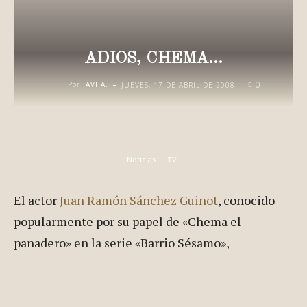
ADIOS, CHEMA…
-
0
Por
JAVI A.
JUEVES, 17 DE ABRIL DE 2008
Noticias
TV
El actor
Juan Ramón Sánchez Guinot
, conocido
popularmente por su papel de «Chema el
panadero» en la serie «Barrio Sésamo»,