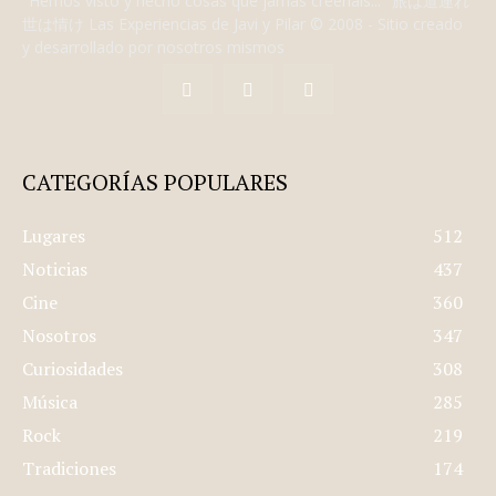
"Hemos visto y hecho cosas que jamás creeríais..." 旅は道連れ
世は情け Las Experiencias de Javi y Pilar © 2008 - Sitio creado
y desarrollado por nosotros mismos
CATEGORÍAS POPULARES
Lugares
512
Noticias
437
Cine
360
Nosotros
347
Curiosidades
308
Música
285
Rock
219
Tradiciones
174