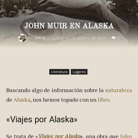
JOHN MUIR EN ALASKA
-
1
Por
JAVI A.
LUNES, 30 DE AGOSTO DE 2010
Literatura
Lugares
Buscando algo de información sobre la
naturaleza
de
Alaska
, nos hemos topado con un
libro
.
«Viajes por Alaska»
Se trata de «
Viajes por Alaska
«, una obra que
John