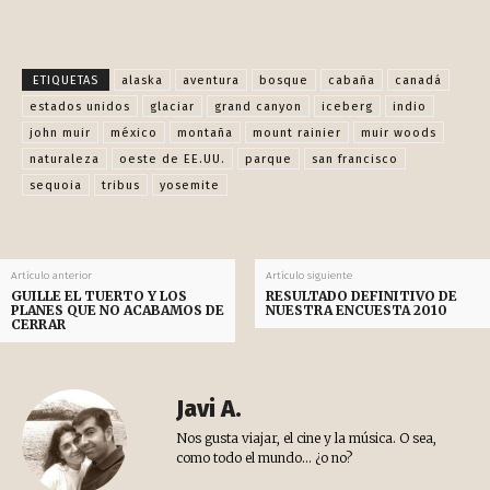
Facebook
X
Pinterest
WhatsApp
ETIQUETAS
alaska
aventura
bosque
cabaña
canadá
estados unidos
glaciar
grand canyon
iceberg
indio
john muir
méxico
montaña
mount rainier
muir woods
naturaleza
oeste de EE.UU.
parque
san francisco
sequoia
tribus
yosemite
Artículo anterior
Artículo siguiente
GUILLE EL TUERTO Y LOS
RESULTADO DEFINITIVO DE
PLANES QUE NO ACABAMOS DE
NUESTRA ENCUESTA 2010
CERRAR
Javi A.
Nos gusta viajar, el cine y la música. O sea,
como todo el mundo... ¿o no?