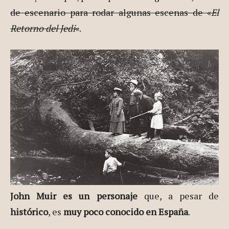
de escenario para rodar algunas escenas de «
El
Retorno del Jedi
«
.
John Muir es un personaje
que, a pesar de
histórico
, es
muy poco conocido en España
.