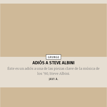
LUGARES
¿EL FIN DEL HISTÓRICO VIRGINIA INN?
¿Finalmente cerrará para siempre sus puertas el
emblemático Virginia Inn de Seattle?
JAVI A.
GRUNGE
ADIÓS A STEVE ALBINI