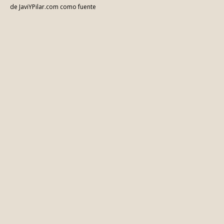
27
28
29
30
31
« Jun
© Todos los derechos reservados. No está permitido copiar todo o
parte del contenido de este blog salvo que se haga mención expresa
de JaviYPilar.com como fuente