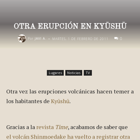
OTRA ERUPCIÓN EN KYŪSHŪ
-
0
Por
JAVI A.
MARTES, 1 DE FEBRERO DE 2011
Lugares
Noticias
TV
Otra vez las erupciones volcánicas hacen temer a
los habitantes de
Kyūshū
.
Gracias a la
revista
Time
, acabamos de saber que
el volcán Shinmoedake ha vuelto a registrar otra