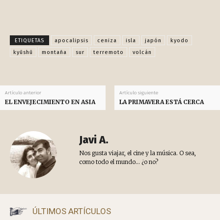
Facebook
X
Pinterest
WhatsApp
ETIQUETAS
apocalipsis
ceniza
isla
japón
kyodo
kyūshū
montaña
sur
terremoto
volcán
Artículo anterior
Artículo siguiente
EL ENVEJECIMIENTO EN ASIA
LA PRIMAVERA ESTÁ CERCA