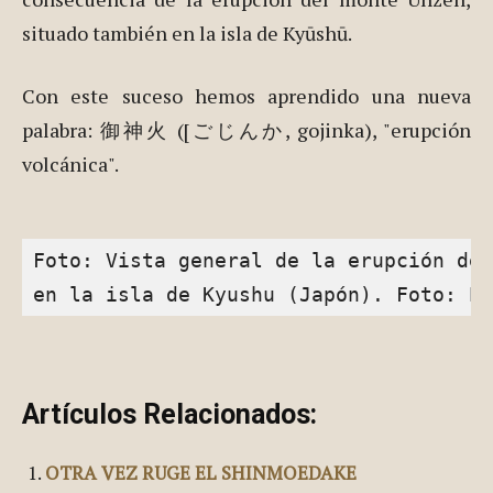
decenas de volcanes estén aún activos.
De hecho, en 1991, 43 personas murieron como
consecuencia de la erupción del monte Unzen,
situado también en la isla de Kyūshū.
Con este suceso hemos aprendido una nueva
palabra: 御神火 ([ごじんか, gojinka), "erupción
volcánica".
Foto: Vista general de la erupción del
en la isla de Kyushu (Japón). Foto: EF