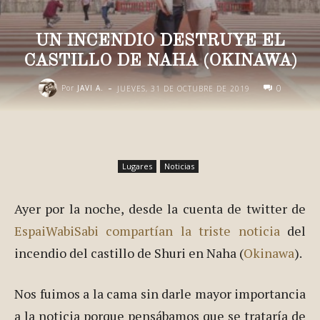
UN INCENDIO DESTRUYE EL
CASTILLO DE NAHA (OKINAWA)
-
0
Por
JAVI A.
JUEVES, 31 DE OCTUBRE DE 2019
Lugares
Noticias
Ayer por la noche, desde la cuenta de twitter de
EspaiWabiSabi compartían la triste noticia
del
incendio del castillo de Shuri en Naha (
Okinawa
).
Nos fuimos a la cama sin darle mayor importancia
a la noticia porque pensábamos que se trataría de