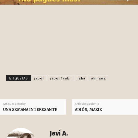
Facebook
X
Pinterest
WhatsApp
ETIQUETAS
japón
japon19abr
naha
okinawa
Artículo anterior
Artículo siguiente
UNA SEMANA INTERESANTE
ADIÓS, MARIE
Javi A.