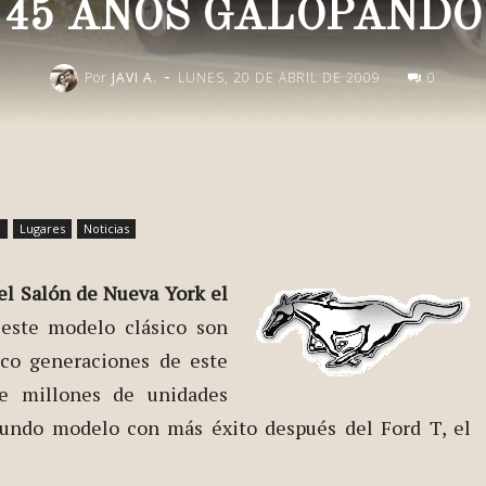
45 AÑOS GALOPANDO
-
Por
JAVI A.
LUNES, 20 DE ABRIL DE 2009
0
Publica esto en redes
e
Lugares
Noticias
el Salón de Nueva York el
e este modelo clásico son
nco generaciones de este
e millones de unidades
gundo modelo con más éxito después del Ford T, el