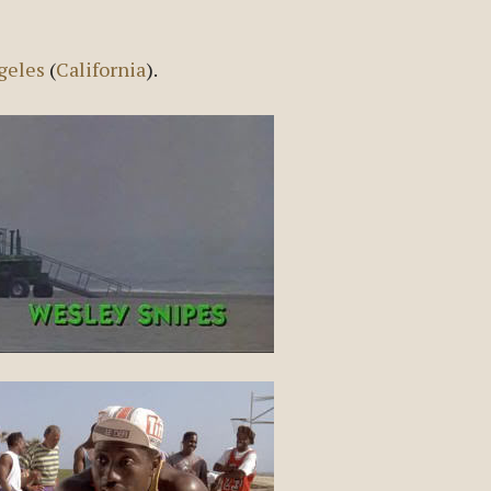
geles
(
California
).