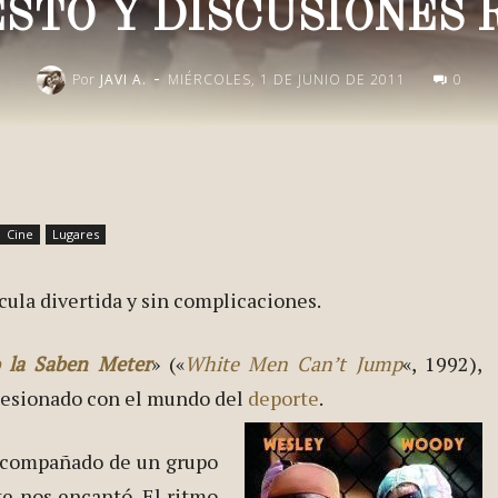
STO Y DISCUSIONES 
-
Por
JAVI A.
MIÉRCOLES, 1 DE JUNIO DE 2011
0
Publica esto en redes
Cine
Lugares
cula divertida y sin complicaciones.
 la Saben Meter
» («
White Men Can’t Jump
«, 1992),
bsesionado con el mundo del
deporte
.
 acompañado de un grupo
e nos encantó. El ritmo