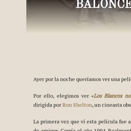
BALONCE
Ayer por la noche queríamos ver una pelí
Por ello, elegimos ver «
Los Blancos no
dirigida por
Ron Shelton
, un cineasta o
La primera vez que ví esta película fue
de amigos. Corría el año 1994. Realment