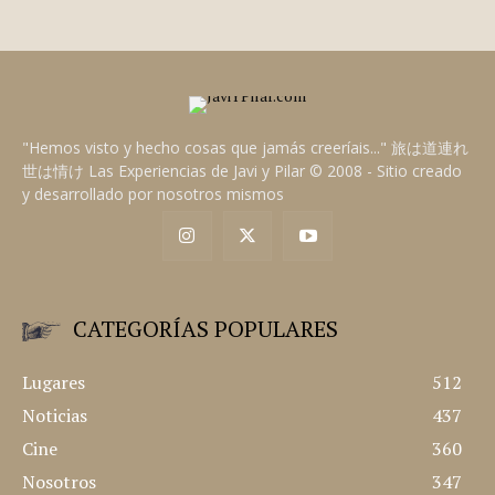
NOSOTROS
VIDEOGAMES
Ayer por la noche, justo antes de dormir, se me antojó
escuchar el tema "Videogames" de Lana del Rey.
JAVI A.
"Hemos visto y hecho cosas que jamás creeríais..." 旅は道連れ
世は情け Las Experiencias de Javi y Pilar © 2008 - Sitio creado
y desarrollado por nosotros mismos