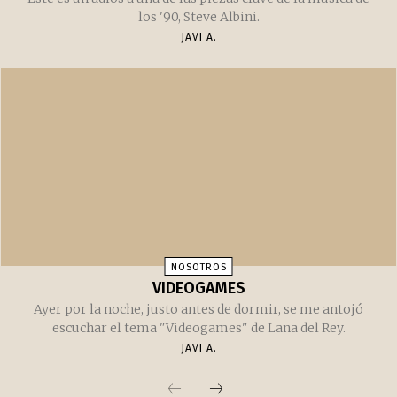
GRUNGE
ADIÓS A STEVE ALBINI
Éste es un adiós a una de las piezas clave de la música de
los '90, Steve Albini.
JAVI A.