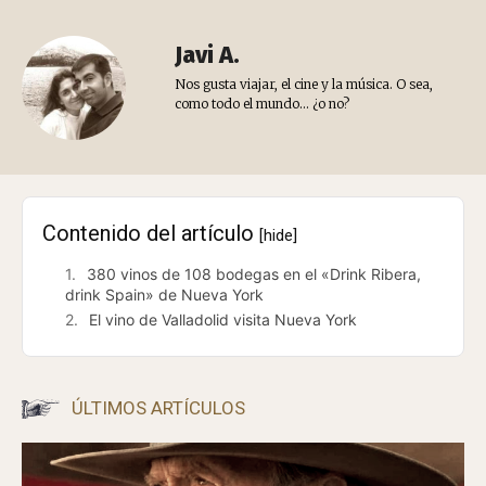
Facebook
X
Pinterest
WhatsApp
ETIQUETAS
bodega
california
cata
colorado
degustación
estados unidos
feria
los angeles
manhattan
nueva york
ribera
san francisco
valladolid
vino
Artículo anterior
Artículo siguiente
¿APOCALIPSIS O MARKETING
SIN BATERÍA
VIRAL?