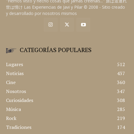
NOTICIAS
DÍA DE LA MARMOTA 2023
Hoy se ha celebrado, como cada año, el Día de la Marmota,
en el que la famosa marmota Phil ha salido de su
madriguera para decirnos si la primavera llegará pronto
o no.
JAVI A.
"Hemos visto y hecho cosas que jamás creeríais..." 旅は道連れ
世は情け Las Experiencias de Javi y Pilar © 2008 - Sitio creado