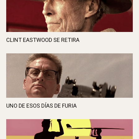
Javi A.
Nos gusta viajar, el cine y la música. O sea,
como todo el mundo... ¿o no?
Contenido del artículo
[hide]
380 vinos de 108 bodegas en el «Drink Ribera,
drink Spain» de Nueva York
El vino de Valladolid visita Nueva York
ÚLTIMOS ARTÍCULOS