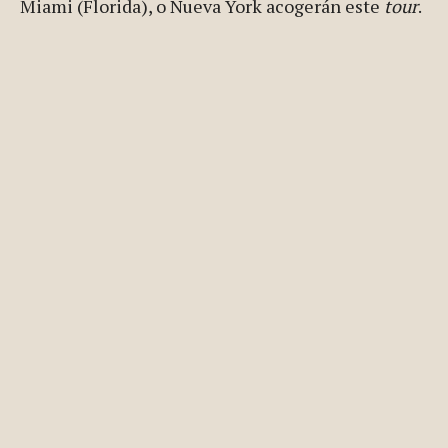
marzo con el «Ribera Road Tour», una sucesión de
seminarios, conferencias, catas y acciones
formativas que se celebrarán de punta a punta de
Estados Unidos: Aspen (Colorado), Los Ángeles y
San Francisco (California), Chicago (Illinois),
Miami (Florida), o Nueva York acogerán este
tour
.