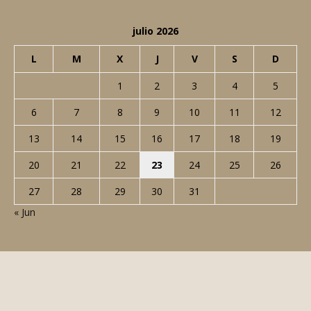
y desarrollado por nosotros mismos
CATEGORÍAS POPULARES
Lugares
512
Noticias
437
Cine
360
Nosotros
347
Curiosidades
308
Música
285
Rock
219
Tradiciones
174