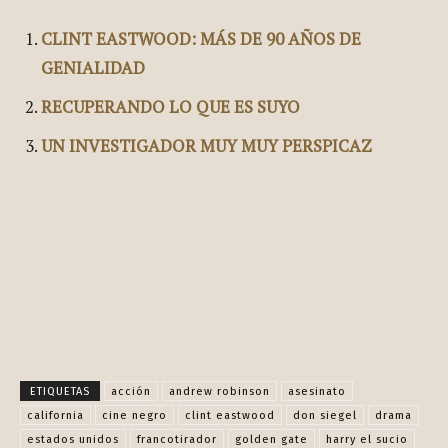
CLINT EASTWOOD: MÁS DE 90 AÑOS DE
GENIALIDAD
RECUPERANDO LO QUE ES SUYO
UN INVESTIGADOR MUY MUY PERSPICAZ
Facebook
X
Pinterest
WhatsApp
ETIQUETAS
acción
andrew robinson
asesinato
california
cine negro
clint eastwood
don siegel
drama
estados unidos
francotirador
golden gate
harry el sucio