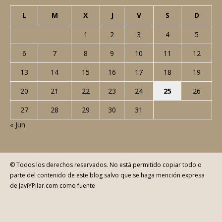
L
M
X
J
V
S
D
1
2
3
4
5
6
7
8
9
10
11
12
13
14
15
16
17
18
19
20
21
22
23
24
25
26
27
28
29
30
31
« Jun
© Todos los derechos reservados. No está permitido copiar todo o
parte del contenido de este blog salvo que se haga mención expresa
de JaviYPilar.com como fuente