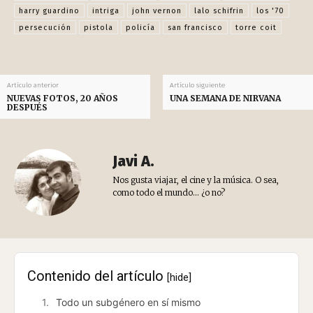
harry guardino
intriga
john vernon
lalo schifrin
los '70
persecución
pistola
policía
san francisco
torre coit
Artículo anterior
Artículo siguiente
NUEVAS FOTOS, 20 AÑOS
UNA SEMANA DE NIRVANA
DESPUÉS
Javi A.
Nos gusta viajar, el cine y la música. O sea,
como todo el mundo... ¿o no?
Contenido del artículo
[hide]
Todo un subgénero en sí mismo