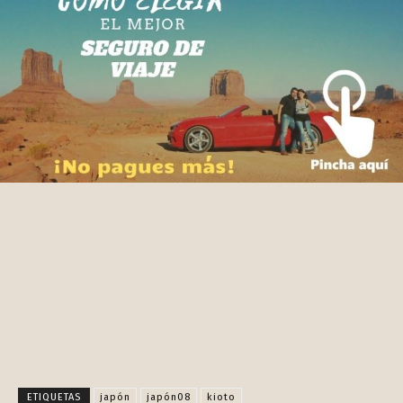
Facebook
X
Pinterest
WhatsApp
ETIQUETAS
japón
japón08
kioto