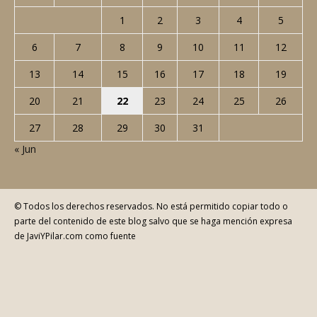
1
2
3
4
5
6
7
8
9
10
11
12
13
14
15
16
17
18
19
20
21
22
23
24
25
26
27
28
29
30
31
« Jun
© Todos los derechos reservados. No está permitido copiar todo o
parte del contenido de este blog salvo que se haga mención expresa
de JaviYPilar.com como fuente