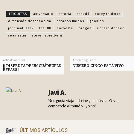
ETIQUETAS
aniversario
astoria
canadá
corey feldman
dimensión desconocida
estados unidos
goonies
john matuszak
los '80
noroeste
oregón
richard donner
sean astin
steven spielberg
Artículo anterior
Artículo siguiente
¡¡ DISFRUTA DE UN CUÁDRUPLE
NÚMERO CINCO ESTÁ VIVO
BYPASS !!
Javi A.
Nos gusta viajar, el cine y la música. O sea,
como todo el mundo... ¿o no?
ÚLTIMOS ARTÍCULOS