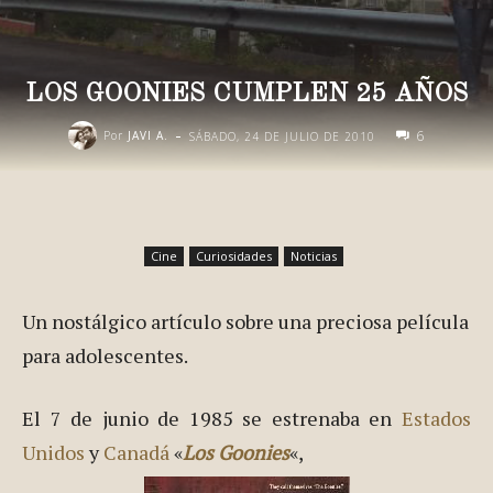
LOS GOONIES CUMPLEN 25 AÑOS
-
6
Por
JAVI A.
SÁBADO, 24 DE JULIO DE 2010
Cine
Curiosidades
Noticias
Un nostálgico artículo sobre una preciosa película
para adolescentes.
El 7 de junio de 1985 se estrenaba en
Estados
Unidos
y
Canadá
«
Los Goonies
«,