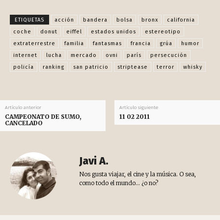
ETIQUETAS
acción
bandera
bolsa
bronx
california
coche
donut
eiffel
estados unidos
estereotipo
extraterrestre
familia
fantasmas
francia
grúa
humor
internet
lucha
mercado
ovni
parís
persecución
policía
ranking
san patricio
striptease
terror
whisky
Artículo anterior
Artículo siguiente
CAMPEONATO DE SUMO,
11 02 2011
CANCELADO
Javi A.
Nos gusta viajar, el cine y la música. O sea,
como todo el mundo... ¿o no?