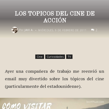
LOS TOPICOS DEL CINE DE
ACCIÓN
-
2
Por
JAVI A.
MIÉRCOLES, 9 DE FEBRERO DE 2011
Cine
Curiosidades
TV
Ayer una compañera de trabajo me reenvió un
email muy divertido sobre los tópicos del cine
(particularmente del estadounidense).