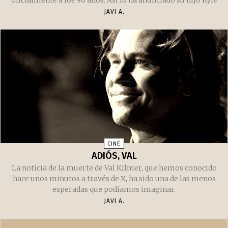
JAVI A.
CINE
ADIÓS, VAL
La noticia de la muerte de Val Kilmer, que hemos conocido
hace unos minutos a través de X, ha sido una de las menos
esperadas que podíamos imaginar.
JAVI A.