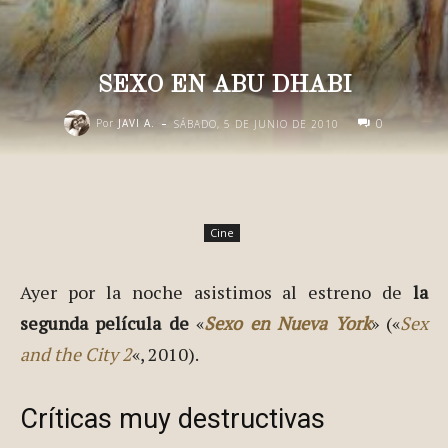
SEXO EN ABU DHABI
-
0
Por
JAVI A.
SÁBADO, 5 DE JUNIO DE 2010
Cine
Ayer por la noche asistimos al estreno de
la
segunda película de
«
Sexo en Nueva York
» («
Sex
and the City 2
«, 2010).
Críticas muy destructivas