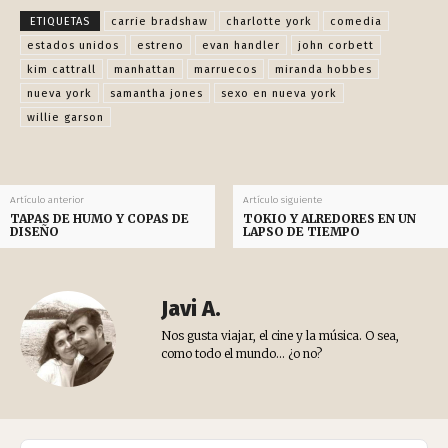
Facebook
X
Pinterest
WhatsApp
ETIQUETAS
carrie bradshaw
charlotte york
comedia
estados unidos
estreno
evan handler
john corbett
kim cattrall
manhattan
marruecos
miranda hobbes
nueva york
samantha jones
sexo en nueva york
willie garson
Artículo anterior
Artículo siguiente
TAPAS DE HUMO Y COPAS DE
TOKIO Y ALREDORES EN UN
DISEÑO
LAPSO DE TIEMPO
Javi A.
Nos gusta viajar, el cine y la música. O sea,
como todo el mundo... ¿o no?