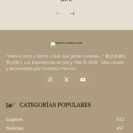
DATOS SORPRENDENTES SOBRE LA PELÍCULA
«SOLTEROS»
Algunos datos curiosos sobre el rodaje del film
generacional "Solteros" de Cameron Crowe.
JAVI A.
"Hemos visto y hecho cosas que jamás creeríais..." 旅は道連れ
世は情け Las Experiencias de Javi y Pilar © 2008 - Sitio creado
y desarrollado por nosotros mismos
CATEGORÍAS POPULARES