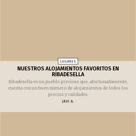
LUGARES DE INTERÉS CERCA DE RIBADESELLA
Ribadesella no solo es uno de los pueblos más bellos de
Asturias y de todo el norte de España. Es también un lugar
perfecto desde el que visitar numerosos lugares de la
costa asturiana.
JAVI A.
LUGARES
NUESTROS ALOJAMIENTOS FAVORITOS EN
RIBADESELLA
Ribadesella es un pueblo precioso que, afortunadamente,