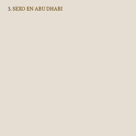
SEXO Y NUEVA YORK EN EL CINE
OTRA VEZ CARRIE BRADSHAW Y SUS AMIGAS
SEXO EN ABU DHABI