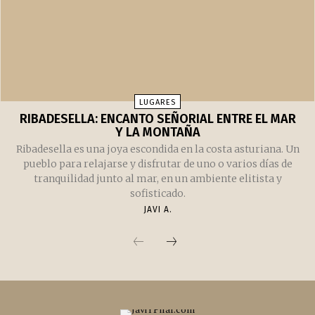
cuenta con un buen número de alojamientos de todos los
precios y calidades.
JAVI A.
LUGARES
RIBADESELLA: ENCANTO SEÑORIAL ENTRE EL MAR
Y LA MONTAÑA
Ribadesella es una joya escondida en la costa asturiana. Un
pueblo para relajarse y disfrutar de uno o varios días de
tranquilidad junto al mar, en un ambiente elitista y
sofisticado.