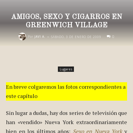
AMIGOS, SEXO Y CIGARROS EN
GREENWICH VILLAGE
-
0
Por
JAVI A.
SÁBADO, 3 DE ENERO DE 2009
Lugares
En breve colgaremos las fotos correspondientes a
este capítulo
Sin lugar a dudas, hay dos series de televisión que
han «vendido» Nueva York extraordinariamente
bien en los últimos años:
Sexo en Nueva York
y