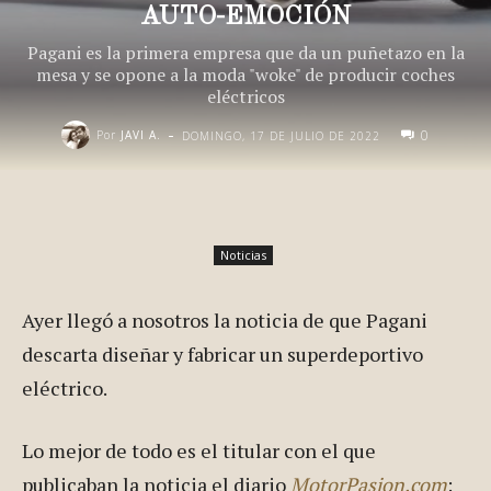
AUTO-EMOCIÓN
Pagani es la primera empresa que da un puñetazo en la
mesa y se opone a la moda "woke" de producir coches
eléctricos
-
0
Por
JAVI A.
DOMINGO, 17 DE JULIO DE 2022
Noticias
Ayer llegó a nosotros la noticia de que Pagani
descarta diseñar y fabricar un superdeportivo
eléctrico.
Lo mejor de todo es el titular con el que
publicaban la noticia el diario
MotorPasion.com
: