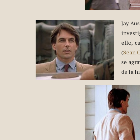
Jay Aus
invest
ello, c
(
Sean 
se agr
de la hi