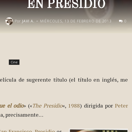
EN PRESIDIO
-
Por
JAVI A.
MIÉRCOLES, 13 DE FEBRERO DE 2013
0
Publica esto en redes
Cine
lícula de sugerente título (el título en inglés, me
ue el odio
» («
The Presidio
«,
1988
) dirigida por
Peter
ula, precisamente…
San Francisco
,
Presidio
es