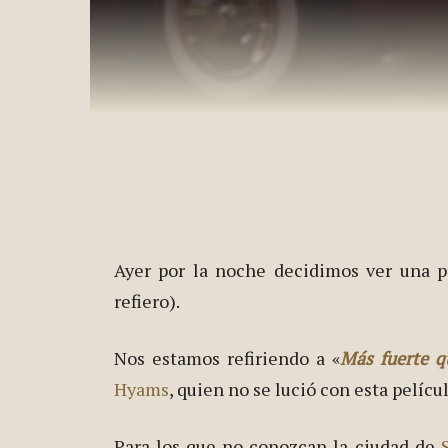
Ayer por la noche decidimos ver una pe
refiero).
Nos estamos refiriendo a «
Más fuerte q
Hyams
, quien no se lució con esta pelíc
Para los que no conozcan la ciudad de