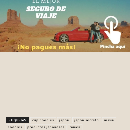
Facebook
X
Pinterest
WhatsApp
ETIQUETAS
cup noodles
japón
japón secreto
nissin
noodles
productos japoneses
ramen