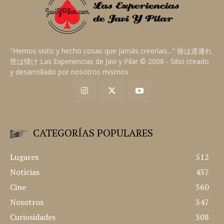
"Hemos visto y hecho cosas que jamás creeríais..." 旅は道連れ
世は情け Las Experiencias de Javi y Pilar © 2008 - Sitio creado
y desarrollado por nosotros mismos
CATEGORÍAS POPULARES
Lugares
512
Noticias
437
Cine
360
Nosotros
347
Curiosidades
308