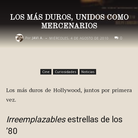
LOS MÁS DUROS, UNIDOS COMO
MERCENARIOS
-
0
Por
JAVI A.
MIÉRCOLES, 4 DE AGOSTO DE 2010
Cine
Curiosidades
Noticias
Los más duros de Hollywood, juntos por primera
vez.
Irreemplazables
estrellas de los
’80