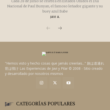
CURIOSIDADES
DÍA NACIONAL DE PAUL BUNYAN
Cada 28 de junio se celebra en Estados Unidos el Día
Nacional de Paul Bunyan, el famoso leñador gigante y su
buey azul Babe
JAVI A.
"Hemos visto y hecho cosas que jamás creeríais..." 旅は道連れ
世は情け Las Experiencias de Javi y Pilar © 2008 - Sitio creado