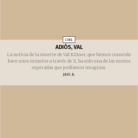
oficialmente a los 96 años. Así lo ha anunciado su hijo Kyle
JAVI A.
CINE
ADIÓS, VAL
La noticia de la muerte de Val Kilmer, que hemos conocido
hace unos minutos a través de X, ha sido una de las menos
esperadas que podíamos imaginar.
JAVI A.