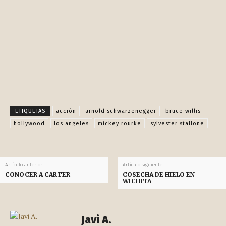
Facebook
X
Pinterest
WhatsApp
ETIQUETAS
acción
arnold schwarzenegger
bruce willis
hollywood
los angeles
mickey rourke
sylvester stallone