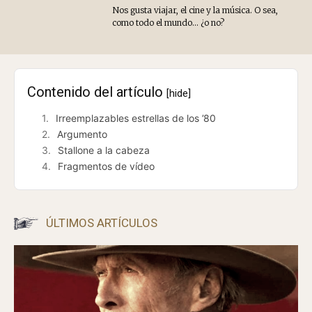
Artículo anterior
Artículo siguiente
CONOCER A CARTER
COSECHA DE HIELO EN
WICHITA
Javi A.
Nos gusta viajar, el cine y la música. O sea,
como todo el mundo... ¿o no?
Contenido del artículo
[hide]
Irreemplazables estrellas de los ’80
Argumento
Stallone a la cabeza
Fragmentos de vídeo