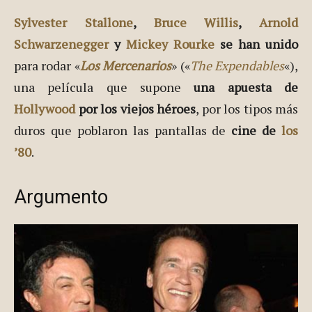
Sylvester Stallone
,
Bruce Willis
,
Arnold
Schwarzenegger
y
Mickey Rourke
se han unido
para rodar «
Los Mercenarios
» («
The Expendables
«),
una película que supone
una apuesta de
Hollywood
por los viejos héroes
, por los tipos más
duros que poblaron las pantallas de
cine de
los
’80
.
Argumento