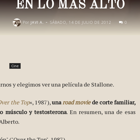
EN LO MÁS ALTO
-
Por
JAVI A.
SÁBADO, 14 DE JULIO DE 2012
0
Publica esto en redes
Cine
nos y elegimos ver una película de Stallone.
ver the Top
«, 1987),
una
road movie
de corte familiar,
o músculo y testosterona
. En resumen, una de esas
Alberto.