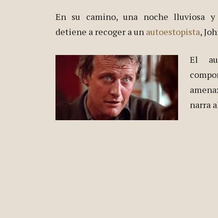
En su camino, una noche lluviosa y 
detiene a recoger a un
autoestopista
, Jo
El au
compor
amenaz
narra a