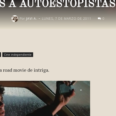
S A AUTOESTOPISTA
-
Por
JAVI A.
LUNES, 7 DE MARZO DE 2011
0
Publica esto en redes
Cine independiente
a road movie de intriga.