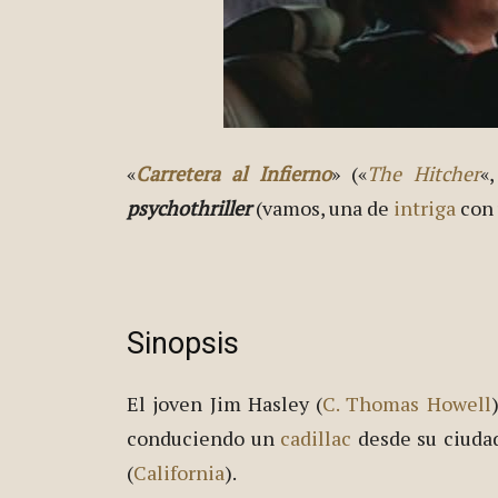
«
Carretera al Infierno
» («
The Hitcher
«
psychothriller
(vamos, una de
intriga
con 
Sinopsis
El joven Jim Hasley (
C. Thomas Howell
conduciendo un
cadillac
desde su ciuda
(
California
).