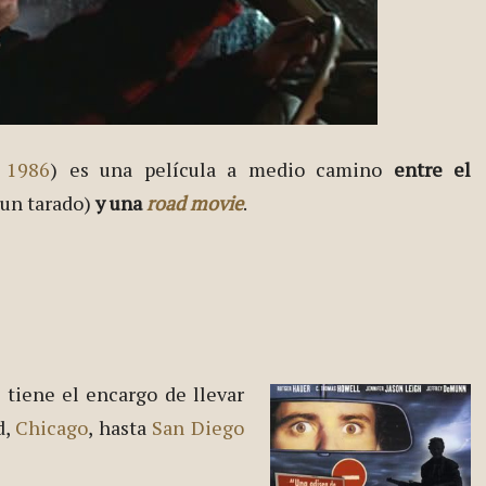
,
1986
) es una película a medio camino
entre el
un tarado)
y una
road movie
.
) tiene el encargo de llevar
d,
Chicago
, hasta
San Diego