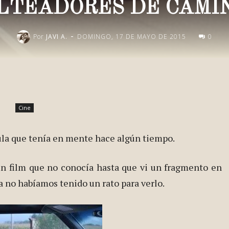
LTEADORES DE CAMI
-
Por
JAVI A.
DOMINGO, 17 DE MAYO DE 2015
0
Publica esto en redes
Cine
cula que tenía en mente hace algún tiempo.
un film que no conocía hasta que vi un fragmento en
a no habíamos tenido un rato para verlo.