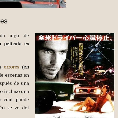
res
ndo algo de
a película es
on
errores
(en
de escenas en
espués de una
 o incluso una
o cual puede
ién se ve del