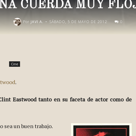
NA CUERDA MUY FLO
-
Por
JAVI A.
SÁBADO, 5 DE MAYO DE 2012
0
Publica esto en redes
Cine
stwood
.
lint Eastwood tanto en su faceta de actor como de
o sea un buen trabajo.