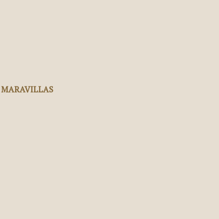
S MARAVILLAS
Facebook
X
Pinterest
WhatsApp
s