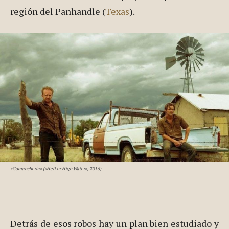
región del Panhandle (
Texas
).
«Comanchería» («Hell or High Water», 2016)
Detrás de esos robos hay un plan bien estudiado y