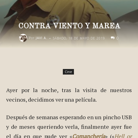
CONTRA VIENTO Y MAREA
-
0
Por
JAVI A.
SÁBADO, 18 DE MAYO DE 2019
Cine
Ayer por la noche, tras la visita de nuestros
vecinos, decidimos ver una película.
Después de semanas esperando en un pincho USB
y de meses queriendo verla, finalmente ayer fue
el día en que pude ver «
Comanchería
» («
Hell or