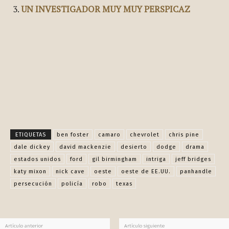
UN INVESTIGADOR MUY MUY PERSPICAZ
Facebook
X
Pinterest
WhatsApp
ETIQUETAS
ben foster
camaro
chevrolet
chris pine
dale dickey
david mackenzie
desierto
dodge
drama
estados unidos
ford
gil birmingham
intriga
jeff bridges
katy mixon
nick cave
oeste
oeste de EE.UU.
panhandle
persecución
policía
robo
texas
Artículo anterior
Artículo siguiente